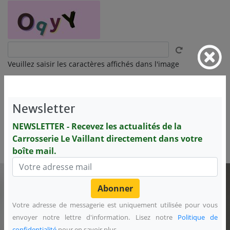
Veuillez saisir les caractères affichés dans l'image
Newsletter
Nous collectons votre nom, adresse de messagerie et n° de téléphone,
NEWSLETTER - Recevez les actualités de la
afin de répondre à votre demande. Lisez notre
Politique de
Carrosserie Le Vaillant directement dans votre
confidentialité
pour en savoir plus.
boîte mail.
NEWSLETTER - Recevez les actualités de la
Carrosserie Le Vaillant directement dans votre
boîte mail.
Votre adresse de messagerie est uniquement utilisée pour vous
envoyer notre lettre d'information. Lisez notre
Politique de
confidentialité
pour en savoir plus.