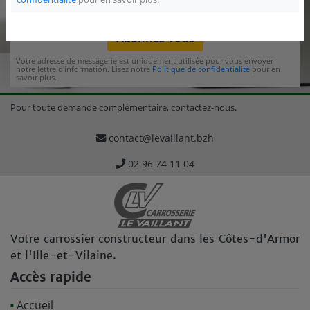
Abonnez-vous
Votre adresse de messagerie est uniquement utilisée pour vous envoyer
notre lettre d'information. Lisez notre
Politique de confidentialité
pour en
savoir plus.
Pour toute demande complémentaire, contactez-nous.
contact@levaillant.bzh
02 96 74 11 04
Votre carrossier constructeur dans les Côtes-d'Armor
et l'Ille-et-Vilaine.
Accès rapide
Accueil